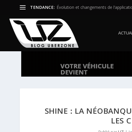
TENDANCE:
Évolution et changements de l’applicatio
ACTUAL
SHINE : LA NÉOBANQ
LES 
Publié par
UZ
|
J