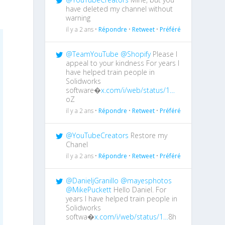
have deleted my channel without
warning
il y a 2 ans •
Répondre
•
Retweet
•
Préféré
@TeamYouTube
@Shopify
Please I
appeal to your kindness For years I
have helped train people in
Solidworks
software�
x.com/i/web/status/1…
oZ
il y a 2 ans •
Répondre
•
Retweet
•
Préféré
@YouTubeCreators
Restore my
Chanel
il y a 2 ans •
Répondre
•
Retweet
•
Préféré
@DanieljGranillo
@mayesphotos
@MikePuckett
Hello Daniel. For
years I have helped train people in
Solidworks
softwa�
x.com/i/web/status/1…
8h