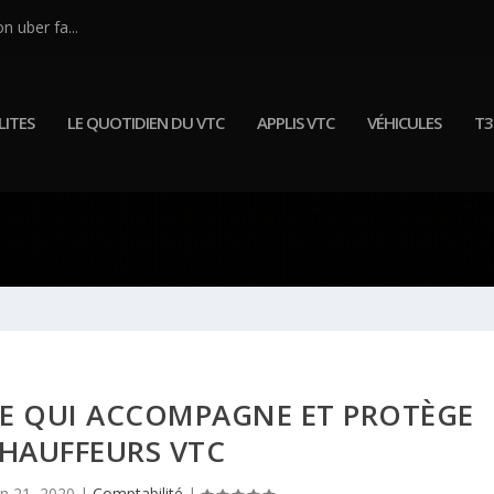
n uber fa...
ITES
LE QUOTIDIEN DU VTC
APPLIS VTC
VÉHICULES
T3
UE QUI ACCOMPAGNE ET PROTÈGE
CHAUFFEURS VTC
an 21, 2020
|
Comptabilité
|