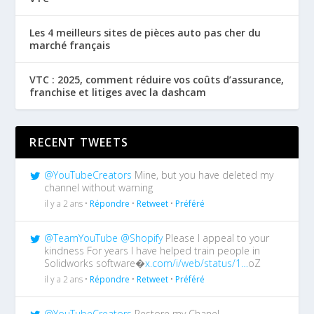
Les 4 meilleurs sites de pièces auto pas cher du
marché français
VTC : 2025, comment réduire vos coûts d’assurance,
franchise et litiges avec la dashcam
RECENT TWEETS
@YouTubeCreators
Mine, but you have deleted my
channel without warning
il y a 2 ans •
Répondre
•
Retweet
•
Préféré
@TeamYouTube
@Shopify
Please I appeal to your
kindness For years I have helped train people in
Solidworks software�
x.com/i/web/status/1…
oZ
il y a 2 ans •
Répondre
•
Retweet
•
Préféré
@YouTubeCreators
Restore my Chanel