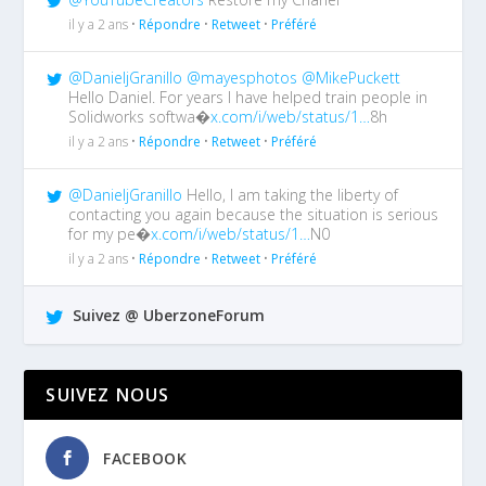
il y a 2 ans •
Répondre
•
Retweet
•
Préféré
@DanieljGranillo
@mayesphotos
@MikePuckett
Hello Daniel. For years I have helped train people in
Solidworks softwa�
x.com/i/web/status/1…
8h
il y a 2 ans •
Répondre
•
Retweet
•
Préféré
@DanieljGranillo
Hello, I am taking the liberty of
contacting you again because the situation is serious
for my pe�
x.com/i/web/status/1…
N0
il y a 2 ans •
Répondre
•
Retweet
•
Préféré
Suivez @ UberzoneForum
SUIVEZ NOUS
FACEBOOK