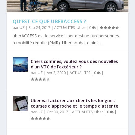
QU’EST CE QUE UBERACCESS ?
par
UZ
|
Sep 24, 2017
|
ACTUALITES
,
Uber
|
0
|
uberACCESS est le service Uber destiné aux personnes
à mobilité réduite (PMR). Uber souhaite ainsi...
Chers confinés, voulez-vous des nouvelles
d’un VTC de l’extérieur ?
par
UZ
|
Avr 3, 2020
|
ACTUALITES
|
0
|
Uber va facturer aux clients les longues
courses d’approche et le temps d’attente
par
UZ
|
Oct 30, 2017
|
ACTUALITES
,
Uber
|
0
|