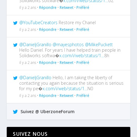
Solidworks software�
x.com/i/web/status/1…
oZ
il y a 2 ans •
Répondre
•
Retweet
•
Préféré
@YouTubeCreators
Restore my Chanel
il y a 2 ans •
Répondre
•
Retweet
•
Préféré
@DanieljGranillo
@mayesphotos
@MikePuckett
Hello Daniel. For years I have helped train people in
Solidworks softwa�
x.com/i/web/status/1…
8h
il y a 2 ans •
Répondre
•
Retweet
•
Préféré
@DanieljGranillo
Hello, I am taking the liberty of
contacting you again because the situation is serious
for my pe�
x.com/i/web/status/1…
N0
il y a 2 ans •
Répondre
•
Retweet
•
Préféré
Suivez @ UberzoneForum
SUIVEZ NOUS