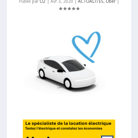
Publié par
UZ
|
Avr 3, 2020
|
ACTUALITES
,
Uber
|