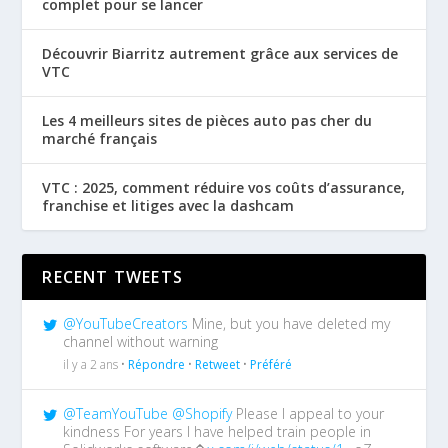
complet pour se lancer
Découvrir Biarritz autrement grâce aux services de
VTC
Les 4 meilleurs sites de pièces auto pas cher du
marché français
VTC : 2025, comment réduire vos coûts d’assurance,
franchise et litiges avec la dashcam
RECENT TWEETS
@YouTubeCreators
Mine, but you have deleted my
channel without warning
il y a 2 ans •
Répondre
•
Retweet
•
Préféré
@TeamYouTube
@Shopify
Please I appeal to your
kindness For years I have helped train people in