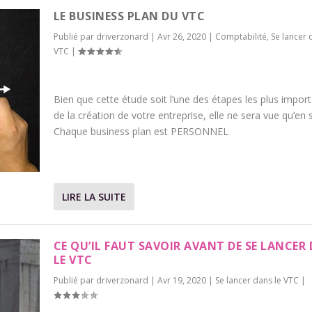
LE BUSINESS PLAN DU VTC
Publié par
driverzonard
|
Avr 26, 2020
|
Comptabilité
,
Se lancer 
VTC
|
Bien que cette étude soit l’une des étapes les plus impor
de la création de votre entreprise, elle ne sera vue qu’en 
Chaque business plan est PERSONNEL
LIRE LA SUITE
CE QU’IL FAUT SAVOIR AVANT DE SE LANCER
LE VTC
Publié par
driverzonard
|
Avr 19, 2020
|
Se lancer dans le VTC
|