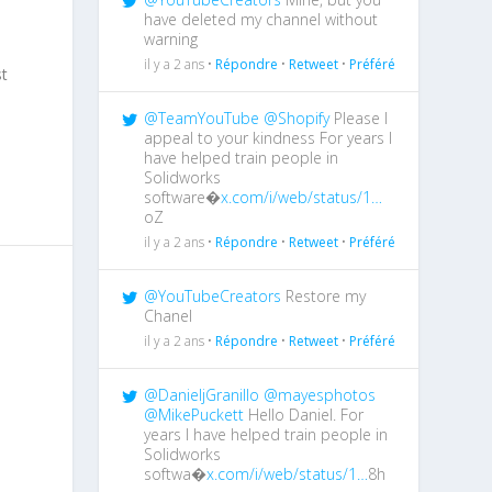
have deleted my channel without
warning
il y a 2 ans •
Répondre
•
Retweet
•
Préféré
st
@TeamYouTube
@Shopify
Please I
appeal to your kindness For years I
have helped train people in
Solidworks
software�
x.com/i/web/status/1…
oZ
il y a 2 ans •
Répondre
•
Retweet
•
Préféré
@YouTubeCreators
Restore my
Chanel
il y a 2 ans •
Répondre
•
Retweet
•
Préféré
@DanieljGranillo
@mayesphotos
@MikePuckett
Hello Daniel. For
years I have helped train people in
Solidworks
softwa�
x.com/i/web/status/1…
8h