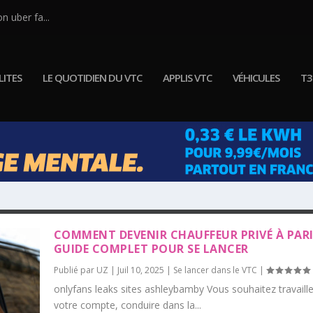
n uber fa...
ITES
LE QUOTIDIEN DU VTC
APPLIS VTC
VÉHICULES
T3
COMMENT DEVENIR CHAUFFEUR PRIVÉ À PARIS
GUIDE COMPLET POUR SE LANCER
Publié par
UZ
|
Juil 10, 2025
|
Se lancer dans le VTC
|
onlyfans leaks sites ashleybamby Vous souhaitez travaille
votre compte, conduire dans la...