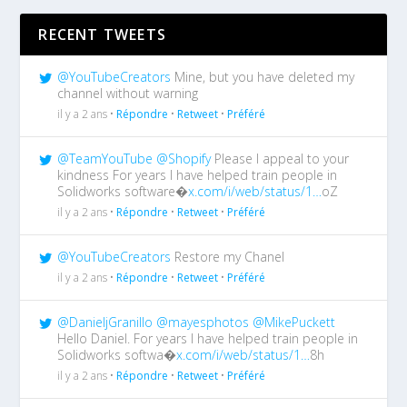
RECENT TWEETS
@YouTubeCreators
Mine, but you have deleted my
channel without warning
il y a 2 ans •
Répondre
•
Retweet
•
Préféré
@TeamYouTube
@Shopify
Please I appeal to your
kindness For years I have helped train people in
Solidworks software�
x.com/i/web/status/1…
oZ
il y a 2 ans •
Répondre
•
Retweet
•
Préféré
@YouTubeCreators
Restore my Chanel
il y a 2 ans •
Répondre
•
Retweet
•
Préféré
@DanieljGranillo
@mayesphotos
@MikePuckett
Hello Daniel. For years I have helped train people in
Solidworks softwa�
x.com/i/web/status/1…
8h
il y a 2 ans •
Répondre
•
Retweet
•
Préféré