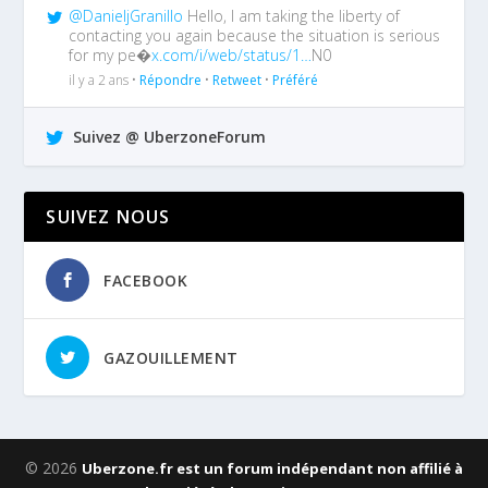
@DanieljGranillo
Hello, I am taking the liberty of
contacting you again because the situation is serious
for my pe�
x.com/i/web/status/1…
N0
il y a 2 ans •
Répondre
•
Retweet
•
Préféré
Suivez @ UberzoneForum
SUIVEZ NOUS
FACEBOOK
GAZOUILLEMENT
© 2026
Uberzone.fr est un forum indépendant non affilié à