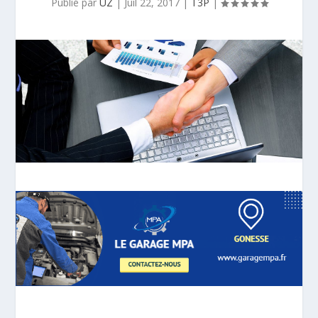
Publié par
UZ
|
Juil 22, 2017
|
T3P
|