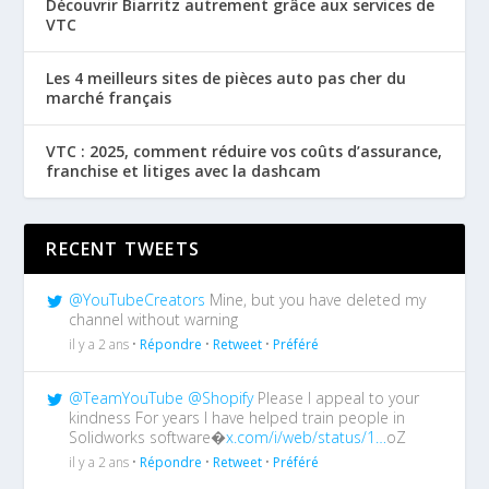
Découvrir Biarritz autrement grâce aux services de
VTC
Les 4 meilleurs sites de pièces auto pas cher du
marché français
VTC : 2025, comment réduire vos coûts d’assurance,
franchise et litiges avec la dashcam
RECENT TWEETS
@YouTubeCreators
Mine, but you have deleted my
channel without warning
il y a 2 ans •
Répondre
•
Retweet
•
Préféré
@TeamYouTube
@Shopify
Please I appeal to your
kindness For years I have helped train people in
Solidworks software�
x.com/i/web/status/1…
oZ
il y a 2 ans •
Répondre
•
Retweet
•
Préféré