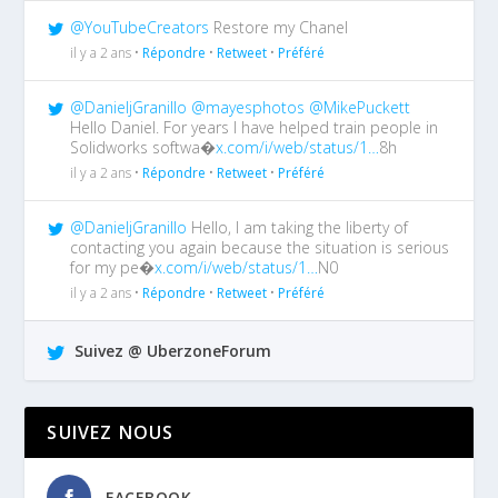
@YouTubeCreators
Restore my Chanel
il y a 2 ans •
Répondre
•
Retweet
•
Préféré
@DanieljGranillo
@mayesphotos
@MikePuckett
Hello Daniel. For years I have helped train people in
Solidworks softwa�
x.com/i/web/status/1…
8h
il y a 2 ans •
Répondre
•
Retweet
•
Préféré
@DanieljGranillo
Hello, I am taking the liberty of
contacting you again because the situation is serious
for my pe�
x.com/i/web/status/1…
N0
il y a 2 ans •
Répondre
•
Retweet
•
Préféré
Suivez @ UberzoneForum
SUIVEZ NOUS
FACEBOOK